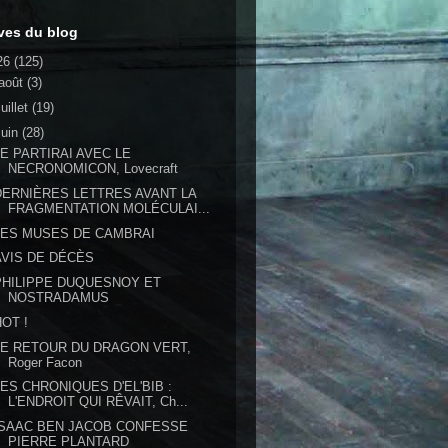
ves du blog
26
(125)
août
(3)
juillet
(19)
juin
(28)
JE PARTIRAI AVEC LE
NECRONOMICON, Lovecraft
DERNIÈRES LETTRES AVANT LA
FRAGMENTATION MOLÉCULAI...
LES MUSES DE CAMBRAI
AVIS DE DÉCÈS
PHILIPPE DUQUESNOY ET
NOSTRADAMUS
HOT !
LE RETOUR DU DRAGON VERT,
Roger Facon
LES CHRONIQUES D'EL'BIB :
L'ENDROIT QUI RÊVAIT, Ch...
ISAAC BEN JACOB CONFESSE
PIERRE PLANTARD