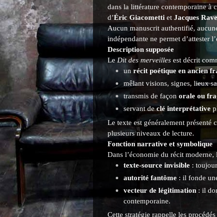
dans la littérature contemporaine à
d’
Éric Giacometti
et
Jacques Rav
Aucun manuscrit authentifié, aucun
indépendante ne permet d’attester l’e
Description supposée
Le
Dit des merveilles
est décrit com
un
récit poétique en ancien fr
mêlant visions, signes, lieux s
transmis de façon
orale ou fr
servant de
clé interprétative
pl
Le texte est généralement présent
plusieurs niveaux de lecture.
Fonction narrative et symbolique
Dans l’économie du récit moderne, 
texte-source invisible
: toujou
autorité fantôme
: il fonde une
vecteur de légitimation
: il d
contemporaine.
Cette stratégie rappelle les procédés