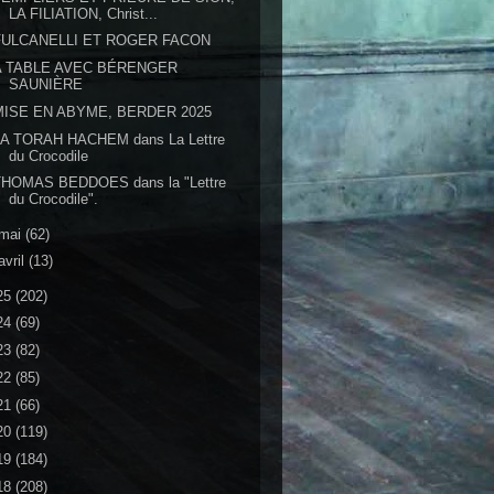
LA FILIATION, Christ...
FULCANELLI ET ROGER FACON
A TABLE AVEC BÉRENGER
SAUNIÈRE
MISE EN ABYME, BERDER 2025
LA TORAH HACHEM dans La Lettre
du Crocodile
THOMAS BEDDOES dans la "Lettre
du Crocodile".
mai
(62)
avril
(13)
25
(202)
24
(69)
23
(82)
22
(85)
21
(66)
20
(119)
19
(184)
18
(208)