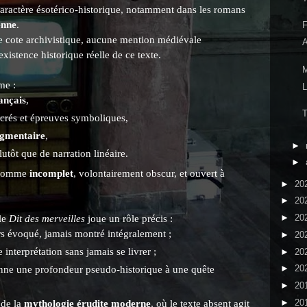
 caractère ésotérico-historique, notamment dans les romans
enne
.
e cote archivistique, aucune mention médiévale
xistence historique réelle de ce texte.
me :
ançais
,
acrés et épreuves symboliques,
agmentaire
,
►
utôt que de narration linéaire.
►
é comme
incomplet
, volontairement obscur, et ouvert à
►
20
►
20
►
20
le
Dit des merveilles
joue un rôle précis :
rs évoqué, jamais montré intégralement ;
►
20
 interprétation sans jamais se livrer ;
►
20
►
20
onne une profondeur pseudo-historique à une quête
►
20
►
20
 de la
mythologie érudite moderne
, où le texte absent agit