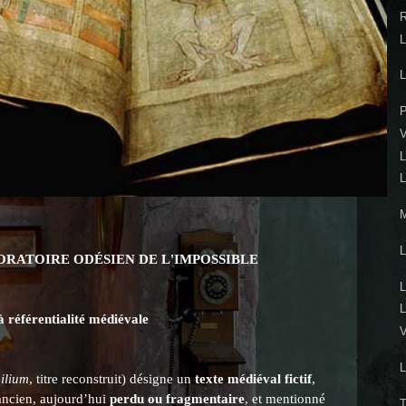
ORATOIRE ODÉSIEN DE L'IMPOSSIBLE
 référentialité médiévale
ilium
, titre reconstruit) désigne un
texte médiéval fictif
,
ancien, aujourd’hui
perdu ou fragmentaire
, et mentionné