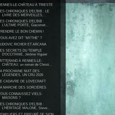
RENNES-LE-CHÂTEAU À TRIESTE
LES CHRONIQUES D'EL'BIB : LE
LIVRE DES MERVEILLES,...
LES CHRONIQUES D'EL'BIB :
L'ULTIME PORTE, Giacomet...
PRENDRE LE BON CHEMIN !
VOUS AVEZ DIT "MYTHE" ?
LUDOVIC RICHER ET ARCANA
LES SECRETS DU TEMPLE
D'OCCITANIE, Jérôme Viguier
MITTERAND À RENNES-LE-
CHÂTEAU, un roman de Christi...
LA PROCHAINE NUIT DES
LÉGENDES, UN CRU 2026
LE CADAVRE DE LOVECRAFT
LA MARCHE DES SORCIÈRES
VOUS CONNAISSEZ VIELS-
MAISONS ?
LES CHRONIQUES D'EL'BIB :
L'HÉRITAGE MALONE, Steve...
TEMPLIERS ET PRIEURÉ DE SION,