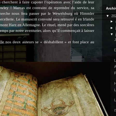
s cherchent à faire capoter l’opération avec l’aide de leur
owley ! Marcas est contraint de reprendre du service, sa
Archi
herche nous fera passer par le Wewelsburg où Himmler
▼
20
 sorcellerie. Le manuscrit convoité sera retrouvé é en Irlande
►
e mont Harz en Allemagne. Le rituel, mené par des sorcières
►
temps par notre aventurier, alors qu’il commençait à laisser
▼
le nos deux auteurs se « déshabillent » et font place au