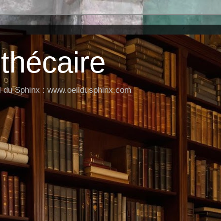
othécaire
il du Sphinx : www.oeildusphinx.com