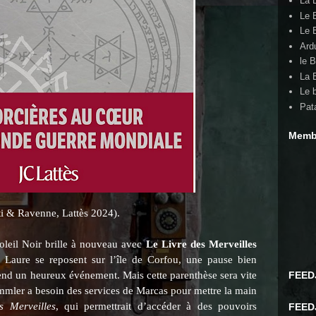
La 
Le 
Le 
Ard
le B
La 
Le 
Pat
Memb
i & Ravenne, Lattès 2024).
oleil Noir brille à nouveau avec
Le Livre des Merveilles
 Laure se reposent sur l’île de Corfou, une pause bien
tend un heureux événement. Mais cette parenthèse sera vite
FEEDJ
mmler a besoin des services de Marcas pour mettre la main
s Merveilles
, qui permettrait d’accéder à des pouvoirs
FEEDJ