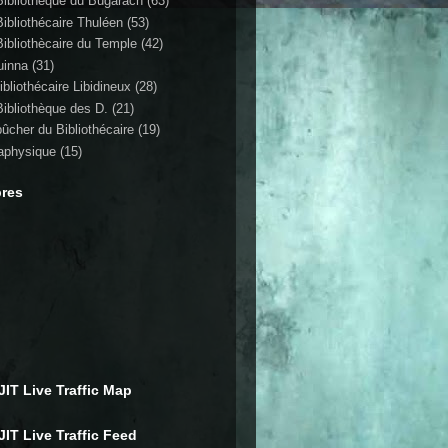
Bibliothèque du Bugarach
(63)
Bibliothécaire Thuléen
(53)
Bibliothècaire du Temple
(42)
uinna
(31)
ibliothécaire Libidineux
(28)
Bibliothèque des D.
(21)
bûcher du Bibliothécaire
(19)
aphysique
(15)
res
IT Live Traffic Map
IT Live Traffic Feed