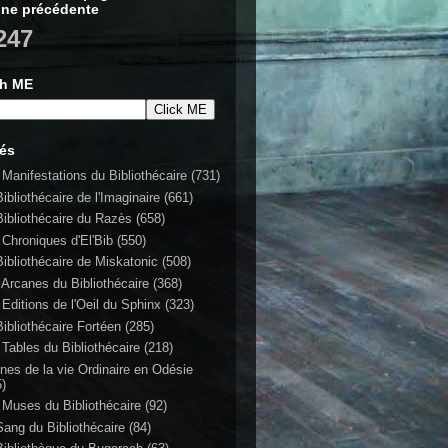
ne précédente
247
ch ME
lés
 Manifestations du Bibliothécaire
(731)
ibliothécaire de l'Imaginaire
(661)
Bibliothécaire du Razès
(658)
 Chroniques d'El'Bib
(550)
Bibliothécaire de Miskatonic
(508)
 Arcanes du Bibliothécaire
(368)
 Editions de l'Oeil du Sphinx
(323)
Bibliothécaire Fortéen
(285)
 Tables du Bibliothécaire
(218)
nes de la vie Ordinaire en Odésie
5)
 Muses du Bibliothécaire
(92)
Sang du Bibliothécaire
(84)