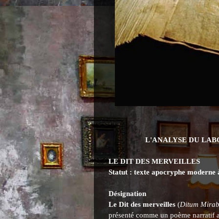
L'ANALYSE DU LAB
LE DIT DES MERVEILLES
Statut : texte apocryphe moderne à
Désignation
Le Dit des merveilles
(
Ditum Mirab
présenté comme un poème narratif 