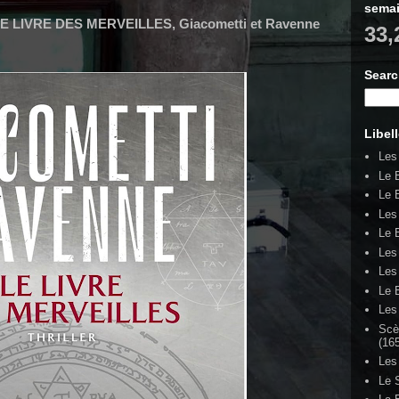
semai
E LIVRE DES MERVEILLES, Giacometti et Ravenne
33,
Sear
Libel
Les
Le B
Le 
Les
Le 
Les
Les
Le 
Les
Scè
(16
Les
Le 